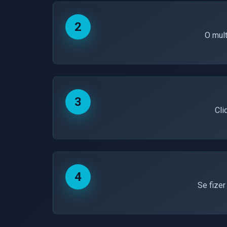
2
O mul
3
Cl
4
Se fizer