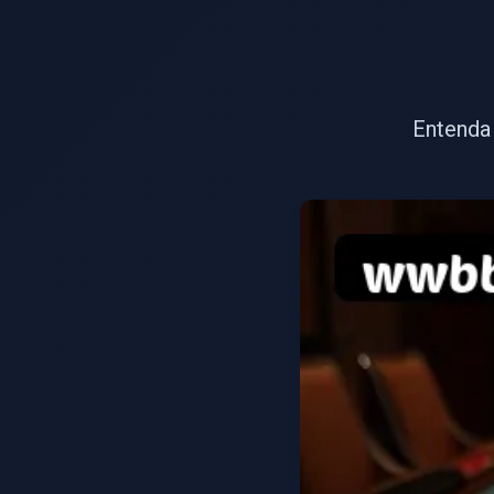
Entenda