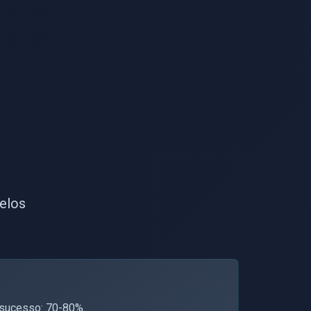
elos
 sucesso: 70-80%.