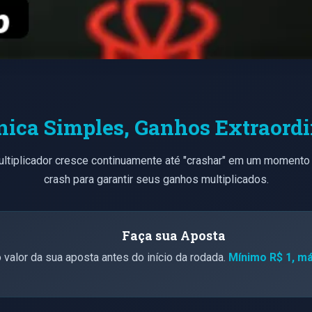
ica Simples, Ganhos Extraordi
ltiplicador cresce continuamente até "crashar" em um momento a
crash para garantir seus ganhos multiplicados.
Faça sua Aposta
 valor da sua aposta antes do início da rodada.
Mínimo R$ 1, m