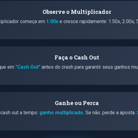
Observe o Multiplicador
tiplicador começa em
1.00x
e cresce rapidamente: 1.50x, 2.00x, 5.
Faça o Cash Out
ique em
"Cash Out"
antes do crash para garantir seus ganhos mul
Ganhe ou Perca
 cash out a tempo:
ganho multiplicado
. Se não: perde a aposta.