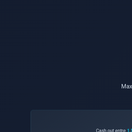
Max
Cash out entre
1.