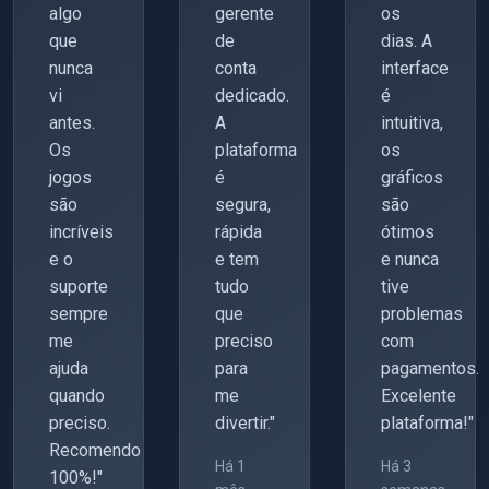
algo
gerente
os
que
de
dias. A
nunca
conta
interface
vi
dedicado.
é
antes.
A
intuitiva,
Os
plataforma
os
jogos
é
gráficos
são
segura,
são
incríveis
rápida
ótimos
e o
e tem
e nunca
suporte
tudo
tive
sempre
que
problemas
me
preciso
com
ajuda
para
pagamentos.
quando
me
Excelente
preciso.
divertir."
plataforma!"
Recomendo
Há 1
Há 3
100%!"