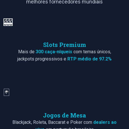
melhores fornecedores mundiais
🎰
Slots Premium
Mais de
300 caça-níqueis
com temas únicos,
jackpots progressivos e
RTP médio de 97.2%
🃏
Jogos de Mesa
Blackjack, Roleta, Baccarat e Poker com
dealers ao