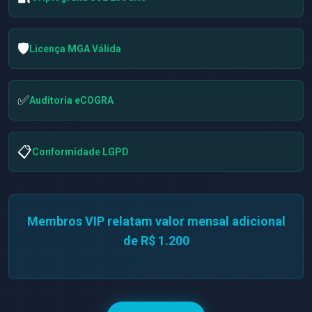
🛡️
Licença MGA Válida
✅
Auditoria eCOGRA
📋
Conformidade LGPD
Membros VIP relatam valor mensal adicional
de
R$ 1.200