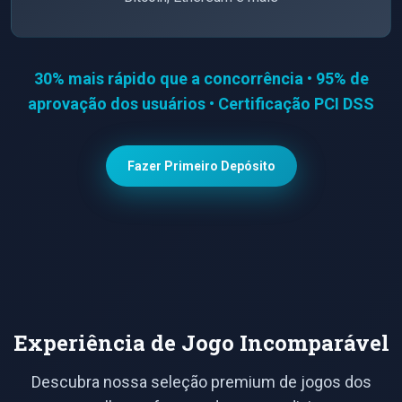
30% mais rápido
que a concorrência •
95% de
aprovação
dos usuários •
Certificação PCI DSS
Fazer Primeiro Depósito
Experiência de Jogo Incomparável
Descubra nossa seleção premium de jogos dos