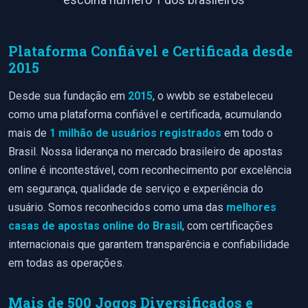
Plataforma Confiável e Certificada desde
2015
Desde sua fundação em
2015
, o wwbb se estabeleceu
como uma plataforma confiável e certificada, acumulando
mais de
1 milhão de usuários registrados
em todo o
Brasil. Nossa liderança no mercado brasileiro de apostas
online é incontestável, com reconhecimento por excelência
em segurança, qualidade de serviço e experiência do
usuário. Somos reconhecidos como uma das
melhores
casas de apostas online do Brasil
, com certificações
internacionais que garantem transparência e confiabilidade
em todas as operações.
Mais de 500 Jogos Diversificados e