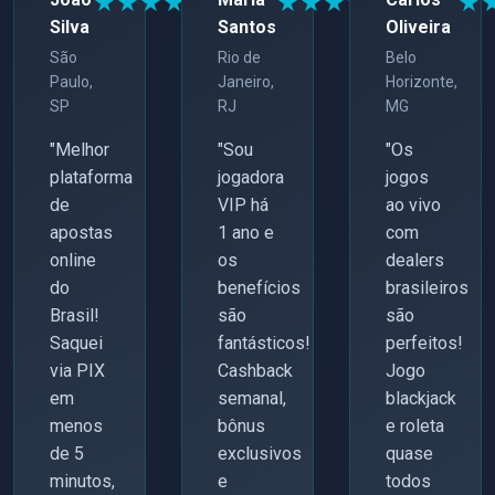
★★★★★
★★★★★
★
Silva
Santos
Oliveira
São
Rio de
Belo
Paulo,
Janeiro,
Horizonte,
SP
RJ
MG
"Melhor
"Sou
"Os
plataforma
jogadora
jogos
de
VIP há
ao vivo
apostas
1 ano e
com
online
os
dealers
do
benefícios
brasileiros
Brasil!
são
são
Saquei
fantásticos!
perfeitos!
via PIX
Cashback
Jogo
em
semanal,
blackjack
menos
bônus
e roleta
de 5
exclusivos
quase
minutos,
e
todos