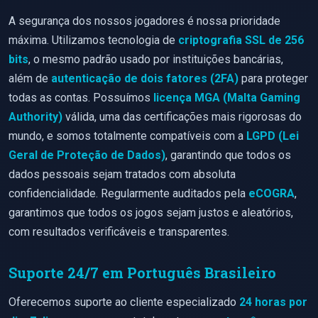
A segurança dos nossos jogadores é nossa prioridade
máxima. Utilizamos tecnologia de
criptografia SSL de 256
bits
, o mesmo padrão usado por instituições bancárias,
além de
autenticação de dois fatores (2FA)
para proteger
todas as contas. Possuímos
licença MGA (Malta Gaming
Authority)
válida, uma das certificações mais rigorosas do
mundo, e somos totalmente compatíveis com a
LGPD (Lei
Geral de Proteção de Dados)
, garantindo que todos os
dados pessoais sejam tratados com absoluta
confidencialidade. Regularmente auditados pela
eCOGRA
,
garantimos que todos os jogos sejam justos e aleatórios,
com resultados verificáveis e transparentes.
Suporte 24/7 em Português Brasileiro
Oferecemos suporte ao cliente especializado
24 horas por