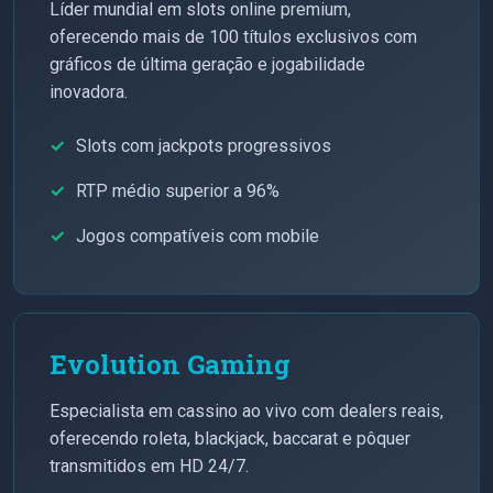
Líder mundial em slots online premium,
oferecendo mais de 100 títulos exclusivos com
gráficos de última geração e jogabilidade
inovadora.
Slots com jackpots progressivos
RTP médio superior a 96%
Jogos compatíveis com mobile
Evolution Gaming
Especialista em cassino ao vivo com dealers reais,
oferecendo roleta, blackjack, baccarat e pôquer
transmitidos em HD 24/7.