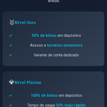
wwbb
🥇
Nível Ouro
50% de bônus
em depósitos
Acesso a
torneios exclusivos
Gerente de conta dedicado
💎
Nível Platina
100% de bônus
em depósitos
Tempo de saque
50% mais rápido