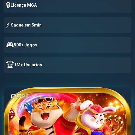
🔒
Licença MGA
⚡
Saque em 5min
🎮
500+ Jogos
🏆
1M+ Usuários