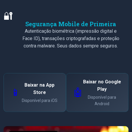
🔐
Segurança Mobile de Primeira
Autenticação biométrica (impressão digital e
Face ID), transações criptografadas e proteção
contra malware. Seus dados sempre seguros.
Baixar no Google
Baixar na App
Play
📱
🤖
Store
Disponível para
Disponível para iOS
Android