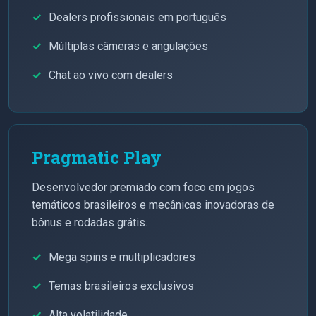
Dealers profissionais em português
Múltiplas câmeras e angulações
Chat ao vivo com dealers
Pragmatic Play
Desenvolvedor premiado com foco em jogos
temáticos brasileiros e mecânicas inovadoras de
bônus e rodadas grátis.
Mega spins e multiplicadores
Temas brasileiros exclusivos
Alta volatilidade