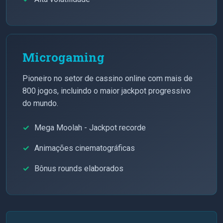
Microgaming
Pioneiro no setor de cassino online com mais de
800 jogos, incluindo o maior jackpot progressivo
do mundo.
Mega Moolah - Jackpot recorde
Animações cinematográficas
Bônus rounds elaborados